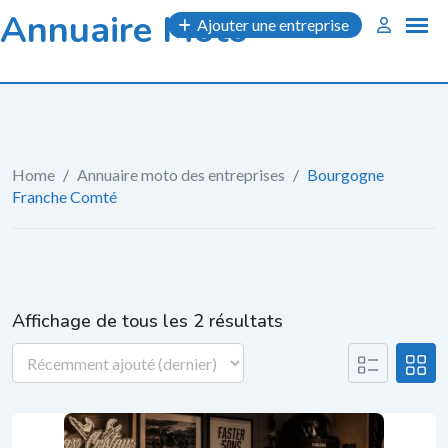
Skip
Annuaire Moto
Ajouter une entreprise
to
content
Home
/
Annuaire moto des entreprises
/
Bourgogne
Franche Comté
Affichage de tous les 2 résultats