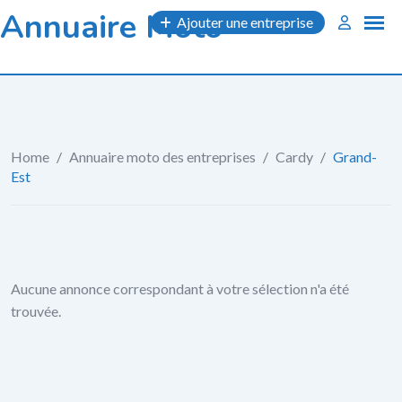
Skip
Annuaire Moto
Ajouter une entreprise
to
content
Home
/
Annuaire moto des entreprises
/
Cardy
/
Grand-
Est
Aucune annonce correspondant à votre sélection n'a été
trouvée.