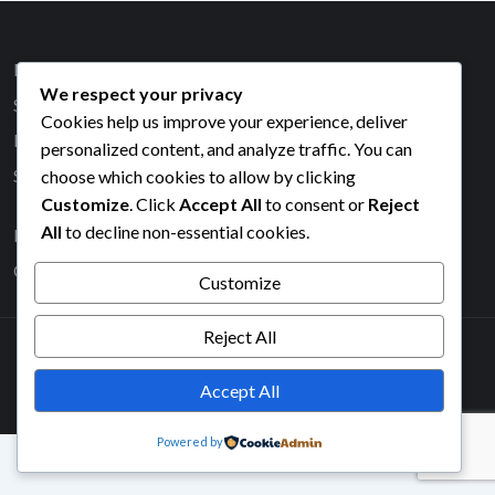
Référencement Moto
We respect your privacy
SEO et Backlinks
Cookies help us improve your experience, deliver
Boostez votre visibilité
personalized content, and analyze traffic. You can
choose which cookies to allow by clicking
Services et entreprises moto
Customize
. Click
Accept All
to consent or
Reject
All
to decline non-essential cookies.
Politique de cookies (UE)
CGV
Customize
Reject All
© 2026 Made with ❤️ in BZH ❤️Damien Nicou
Accept All
Powered by