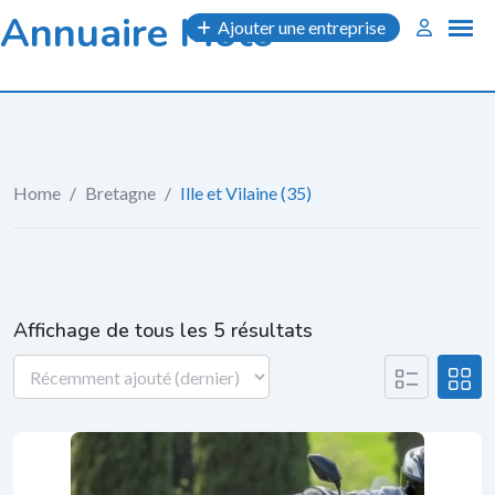
Skip
Annuaire Moto
Ajouter une entreprise
to
content
Home
/
Bretagne
/
Ille et Vilaine (35)
Affichage de tous les 5 résultats